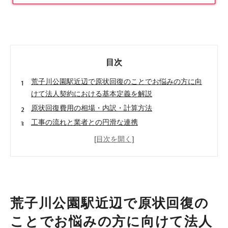
目次
荒子川公園駅近辺で原状回復のことでお悩みの方に向
けて法人契約における基本定義を解説
原状回復費用の相場・内訳・計算方法
工事の流れと業者との円滑な連携
原状回復の義務と負担割合
荒子川公園駅周辺の原状回復について
荒子川公園駅周辺で原状回復が選ばれる理由
荒子川公園駅について
会社概要
荒子川公園駅近辺で原状回復の
関連エリア
ことでお悩みの方に向けて法人
対応地域