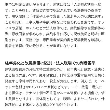
事では明確な違いがあります。原状回復は「入居時の状態へ戻
す」ことを指し、賃貸契約書で明記されている退去時の義務で
す。現状復帰は「作業や工事で変更した箇所を元の状態に戻す」
ことを指し、工事現場や事故現場などで使われる言葉です。オフ
ィスや店舗、ホテルなどの法人物件では、契約解除や全面解体の
際に原状回復が求められ、契約条件に応じて現状復帰と明確に区
別されます。実務では、専門業者が契約書と現場状況を確認し、
両者を適切に使い分けることが重要になります。
経年劣化と故意損傷の区別：法人現場での判断基準
原状回復費用の分担で特に重要なのが、経年劣化と故意・過失に
よる損傷の違いです。経年劣化は、日常業務や通常使用で自然に
発生する摩耗や汚れであり、貸主が負担します。例えば、カーペ
ットの色褪せやOAフロアの摩耗などです。一方、故意・過失に
よる損傷は、テナント側の不注意やルール違反による損傷で、借
主負担となります。具体例としては、喫煙によるヤニ汚れや、什
器移動による床の大きな傷などが挙げられます。