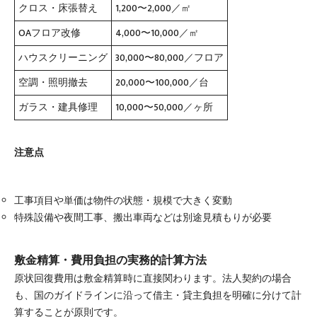
クロス・床張替え
1,200〜2,000／㎡
OAフロア改修
4,000〜10,000／㎡
ハウスクリーニング
30,000〜80,000／フロア
空調・照明撤去
20,000〜100,000／台
ガラス・建具修理
10,000〜50,000／ヶ所
注意点
工事項目や単価は物件の状態・規模で大きく変動
特殊設備や夜間工事、搬出車両などは別途見積もりが必要
敷金精算・費用負担の実務的計算方法
原状回復費用は敷金精算時に直接関わります。法人契約の場合
も、国のガイドラインに沿って借主・貸主負担を明確に分けて計
算することが原則です。