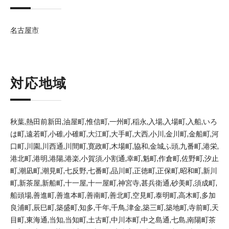
名古屋市
対応地域
秋葉,熱田前新田,油屋町,惟信町,一州町,稲永,入場,入場町,入船,いろ
は町,遠若町,小碓,小碓町,大江町,大手町,大西,小川,金川町,金船町,河
口町,川園,川西通,川間町,寛政町,木場町,協和,金城ふ頭,九番町,港栄,
港北町,港明,港陽,港楽,小賀須,小割通,幸町,魁町,作倉町,佐野町,汐止
町,潮凪町,潮見町,七反野,七番町,品川町,正徳町,正保町,昭和町,新川
町,新茶屋,新船町,十一屋,十一屋町,神宮寺,甚兵衛通,砂美町,須成町,
船頭場,善進町,善進本町,善南町,善北町,空見町,泰明町,高木町,多加
良浦町,辰巳町,築盛町,知多,千年,千鳥,津金,築三町,築地町,寺前町,天
目町,東海通,当知,当知町,土古町,中川本町,中之島通,七島,南陽町茶