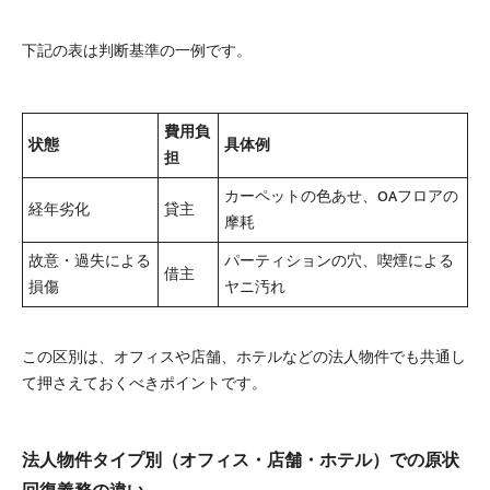
下記の表は判断基準の一例です。
費用負
状態
具体例
担
カーペットの色あせ、OAフロアの
経年劣化
貸主
摩耗
故意・過失による
パーティションの穴、喫煙による
借主
損傷
ヤニ汚れ
この区別は、オフィスや店舗、ホテルなどの法人物件でも共通し
て押さえておくべきポイントです。
法人物件タイプ別（オフィス・店舗・ホテル）での原状