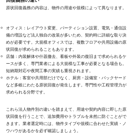
回復義務の違い
原状回復義務の内容は、物件の用途や規模によって異なります。
オフィス：レイアウト変更、パーティション設置、電気・通信設
備の増設など法人独自の改装が多いため、契約時に詳細な取り決
めが必要です。大規模オフィスでは、複数フロアや共用設備の原
状回復が求められることもあります。
店舗：内装解体や什器撤去、看板や外装の復旧まで求められるケ
ースが多く、専門業者による大規模な工事が必要となる場合も。
短納期対応や夜間工事の実績も重視されます。
ホテル：客室や共用部だけでなく、厨房・設備室・バックヤード
など多岐にわたる原状回復が発生します。専門性や工程管理力が
求められる分野です。
これら法人物件別の違いを踏まえて、用途や契約内容に即した原
状回復を行うことで、追加費用やトラブルを未然に防ぐことがで
きます。業者選定時には、物件タイプや規模に合わせた実績・ノ
ウハウがあるかを必ず確認しましょう。