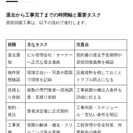
退去から工事完了までの時間軸と重要タスク
原状回復工事は、以下の流れで進行します。
段階
主なタスク
注意点
退去通
ビル管理会社・オーナー
契約書の退去予告期間や
知
へ正式な退去連絡
原状回復義務を確認
物件状
現場立会い・写真や図面
証拠資料を残しておくと
態確認
で現状を記録
トラブル防止になる
見積も
複数の専門業者へ現地調
工事範囲や搬出入条件を
り依頼
査・見積り依頼
詳細に伝える
契約・
工事内容・スケジュー
業者決定後に正式契約
発注
ル・支払い条件を明記
工事実
実際の解体・撤去・クリ
工程管理や安全対策、作
施
ーニング等を実施
業報告の徹底