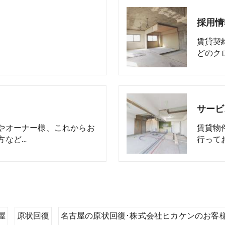
採用情
賃貸契
どのク
サービ
やオーナー様、これからお
賃貸物
方など…
行って
屋
原状回復
名古屋の原状回復･株式会社ヒカケンのお客