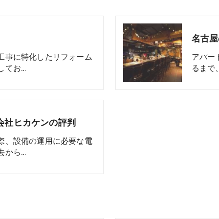
工事に特化したリフォーム
アパー
してお…
るまで
会社ヒカケンの評判
際、設備の運用に必要な電
去から…