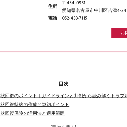
〒454-0981
住所
愛知県名古屋市中川区吉津4-241
電話
052-433-7115
お
目次
原状回復のポイント｜ガイドラインと判例から読み解くトラブ
原状回復特約の作成と契約ポイント
原状回復保険の活用法と適用範囲
事業用施設のペットによる傷や臭いの原状回復リスクと予防対