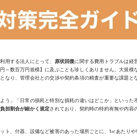
を利用する法人にとって、
原状回復
に関する費用トラブルは経
万円～数百万円規模】に及ぶことも珍しくありません。大規模
欠となり、管理会社との交渉や契約条項の精査が重要な課題と
しよう」「日常の損耗と特別な損耗の違いはどこか」といった
や負担割合が細かく規定
されており、契約時の特約有無や内容
ット、什器、設備など被害のあった場所ごとに、1㎡あたりや